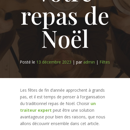
repas de
Noël
Posté le
13 décembre 2023
|
par
admin
|
Fêtes
Les fêtes de fin d’année approchent à grands
pas, et il est temps de penser à l’organisation
du traditionnel repas de Noël. Choisir
un
traiteur expert
peut être une solution
avantageuse pour bien des raisons, que nous
allons découvrir ensemble dans cet article.