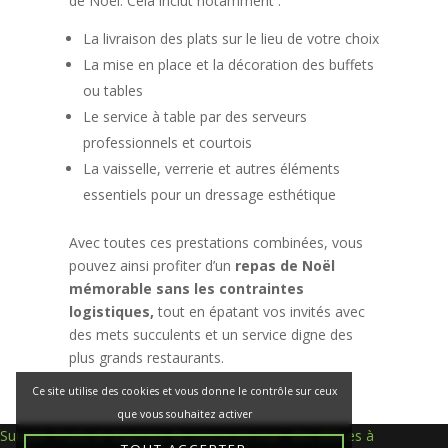
de Noël. Cela inclut notamment :
La livraison des plats sur le lieu de votre choix
La mise en place et la décoration des buffets
ou tables
Le service à table par des serveurs
professionnels et courtois
La vaisselle, verrerie et autres éléments
essentiels pour un dressage esthétique
Avec toutes ces prestations combinées, vous
pouvez ainsi profiter d’un
repas de Noël
mémorable sans les contraintes
logistiques,
tout en épatant vos invités avec
des mets succulents et un service digne des
plus grands restaurants.
Ce site utilise des cookies et vous donne le contrôle sur ceux
que vous souhaitez activer
Navigation
Suivant:
Fruits et légumes de saison en mai : des délices à